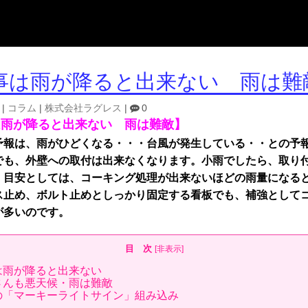
事は雨が降ると出来ない 雨は難
|
コラム
|
株式会社ラグレス
|
0
は雨が降ると出来ない 雨は難敵】
予報は、雨がひどくなる・・・台風が発生している・・との予
でも、外壁への取付は出来なくなります。小雨でしたら、取り
。目安としては、コーキング処理が出来ないほどの雨量になる
ス止め、ボルト止めとしっかり固定する看板でも、補強として
が多いのです。
目 次
[
非表示
]
は雨が降ると出来ない
さんも悪天候・雨は難敵
の「マーキーライトサイン」組み込み