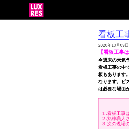
看板工
2020年10月09日
【看板工事
今週末の天気
看板工事の中
板もあります
なります。
ビ
は必要な場面
１.看板工事
２.熟練職人
３.次の現場