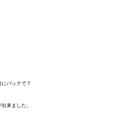
後にバックで７
が出来ました。