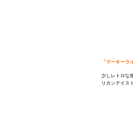
「マーキーラ
少しレトロな
リカンテイス