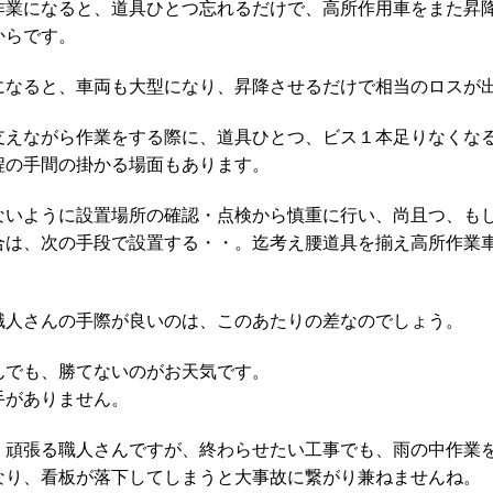
作業になると、道具ひとつ忘れるだけで、高所作用車をまた昇
からです。
になると、車両も大型になり、昇降させるだけで相当のロスが
支えながら作業をする際に、道具ひとつ、ビス１本足りなくな
程の手間の掛かる場面もあります。
ないように設置場所の確認・点検から慎重に行い、尚且つ、も
合は、次の手段で設置する・・。迄考え腰道具を揃え高所作業
職人さんの手際が良いのは、このあたりの差なのでしょう。
んでも、勝てないのがお天気です。
手がありません。
、頑張る職人さんですが、終わらせたい工事でも、雨の中作業
なり、看板が落下してしまうと大事故に繋がり兼ねませんね。