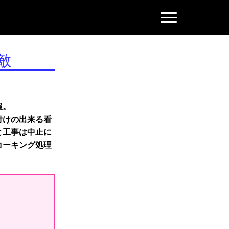
N
a
v
i
g
敵
a
t
i
o
n
報。
付けの出来る看
と工事は中止に
コーキング処理