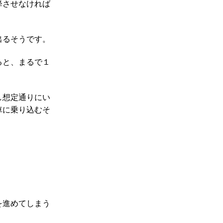
降させなければ
出るそうです。
ると、まるで１
し想定通りにい
車に乗り込むそ
を進めてしまう