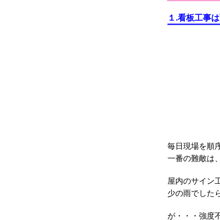
１.看板工事
毎日現場を順
一番の難敵は
屋内のサイン
少の雨でした
が・・・強度