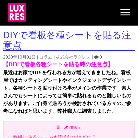
N
a
v
i
g
DIYで看板各種シートを貼る注
a
t
意点
i
o
n
2020年10月01日
|
コラム
|
株式会社ラグレス
|
0
【DIY
で看板各種シートを貼る時の注意点】
最近はお家でDIYを行われる方が増えてきましたね。看板
屋ではカッティングシートやインクジェットデザインシー
ト、各種シートを貼り付ける事がメインの作業です。素人
さんでもシートによっては簡単に貼れるものと難しいもの
があります。ご自身で貼ろうか検討されている方々のご参
考になればと思います。弊社職人に調査しました。
目 次
[
非表示
]
１.看板に貼るシートは簡単なのはどれ？