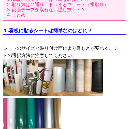
２.貼り方は２通り ドライとウェット（水貼り）
３.両面テープが取れない隠し技・・？
４.まとめ
１
.
看板に貼るシートは簡単なのはどれ？
シートのサイズと貼り付け面により難しさが変わる。シー
トの選択方法に注意してください。