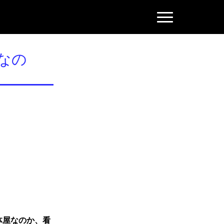
N
a
v
i
g
なの
a
t
i
o
n
体屋なのか、看