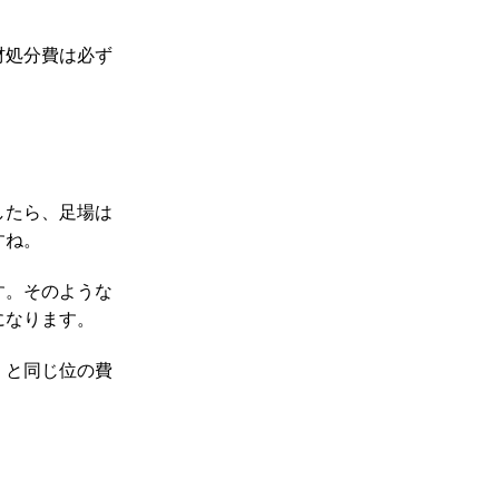
材処分費は必ず
したら、足場は
すね。
す。そのような
になります。
）と同じ位の費