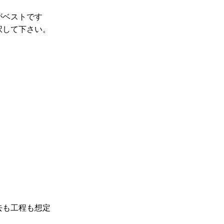
がベストです
択して下さい。
去も工程も想定