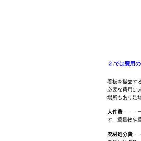
２.では費用
看板を撤去す
必要な費用は
場所もあり足
人件費
・・・
す。重量物や
廃材処分費
・