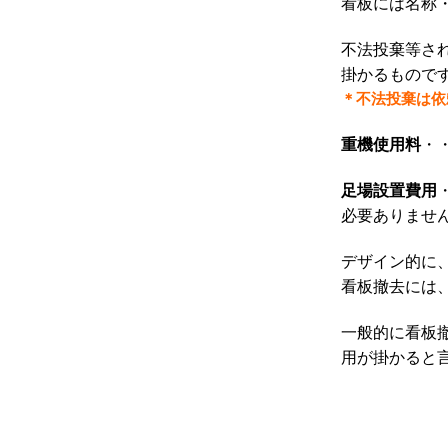
看板には名称
不法投棄等さ
掛かるもので
＊不法投棄は
依
重機使用料
・
足場設置費用
必要ありませ
デザイン的に
看板撤去には
一般的に看板
用が掛かると