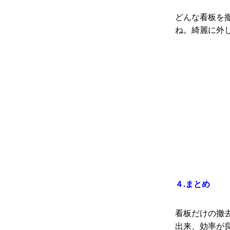
どんな看板を
ね。綺麗に外
４.まとめ
看板
だけの
撤
出来、効率が