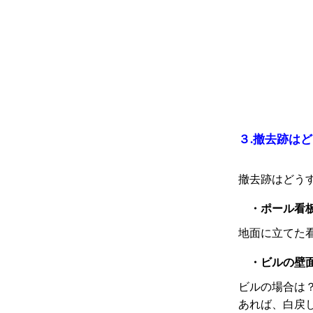
３.撤去跡は
撤去跡
はどう
・ポール看
地面に立てた
・ビルの
壁
ビルの場合は
あれば、白戻