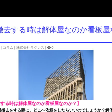
撤去する時は解体屋なのか看板屋
|
コラム
|
株式会社ラグレス
|
0
去
する時
は
解体屋なのか看板屋なのか？】
板撤去をする際に、どこへ依頼をしたらいいのでしょうか？
解