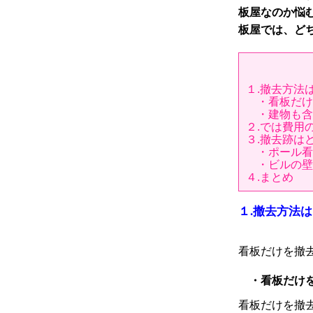
板屋なのか悩
板屋では、ど
１.撤去方法
・看板だけ
・建物も含
２.では費用
３.撤去跡は
・ポール看
・ビルの壁
４.まとめ
１.撤去方法
看板だけを撤
・看板だけを
看板だけを撤