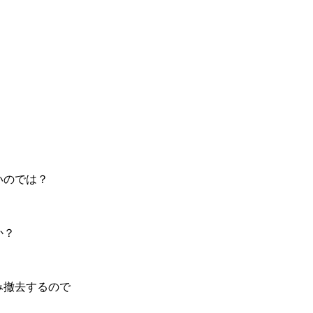
いのでは？
か？
み撤去するので