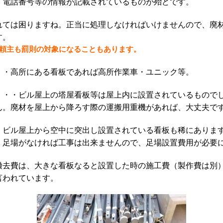
・電話番号等の情報が記載されているものが殆どです。
れては困りますね。正当に処理しなければいけませんので、廃
す。
頼主も罰則の対象になること
も
あり
ま
す。
・・高所にある看板であれば高所作業車・ユニック等。
・・・ビル屋上の塔屋看板等は屋上内に設置されているもので
ん。廃材を屋上から降ろす際の運搬用重機があれば、大丈夫で
、ビル屋上から空中に突出し設置されている看板も稀にありま
、足場がなければ工事は出来ませんので、足場設置費用が必要
撤去費は、大きな看板なると設置した時の施工費（製作費は別
言われています。