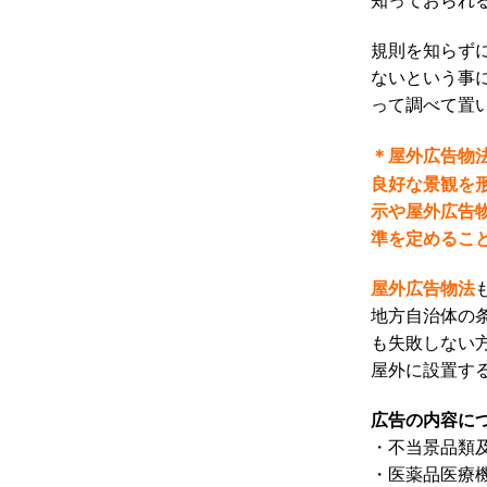
規則を知らず
ないという事
って調べて置
＊屋外広告物
良好な景観を
示や屋外広告
準を定めるこ
屋外広告物法
地方自治体の
も失敗しない
屋外に設置す
広告の内容に
・不当景品類
・医薬品医療