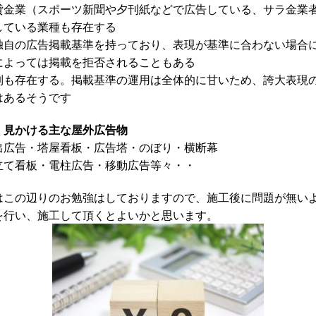
貸金業（スポーツ新聞や夕刊紙などで広告している、サラ金業
している業種も存在する
独自の広告掲載基準を持っており、表現が基準に合わない場合
によっては掲載を拒否されることもある
制も存在する。掲載基準の運用は全体的に甘いため、誇大表現
はあるそうです
く見かける主な屋外広告物
出広告・塔屋看板・広告塔・のぼり・横断幕
立て看板・電柱広告・移動広告等々・・
はこの辺りのお勉強はしておりますので、施工後に問題が無い
を行い、施工して頂くとよいかと思います。