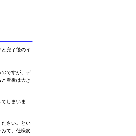
ジと完了後のイ
るのですが、デ
ると看板は大き
してしまいま
ください。とい
をみて、仕様変