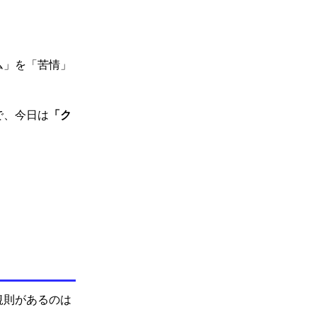
。
ム」を「苦情」
「ク
で、
今日は
規則があるのは