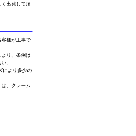
よく出発して頂
お客様が工事で
により、条例は
良い。
ズにより多少の
りは、
クレーム