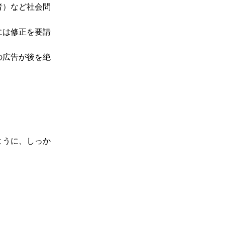
者）など社会問
には修正を要請
の広告が後を絶
ように、しっか