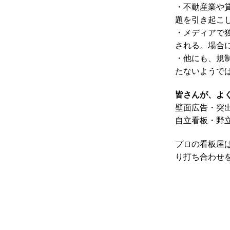
・不動産業や
題を引き起こ
・メディアで
される。場合
・他にも、規
たないようで
皆さんが、よ
壁面広告・突
自立看板・野
プロの看板屋
り打ち合わせ