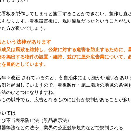
に看板を製作してしまうと施工することができない。製作し直
にもなります。
看板設置後に、規則違反だったということがな
いた方が良いでしょう。
という法律があります
法
形成又は風致を維持し、公衆に対する危害を防止するために、
物を掲出する物件の設置・維持、並びに屋外広告業について、
とを目的としています。
も年々改正 されているのと、各自治体により細かい違いがあり
条例と起因していますので、看板製作・施工場所の地域の条例
方法のひとつになりますね。
るもの以外でも、広告となるものには何か規制があることが多
ついては
及び不当表示防止法（景品表示法）
機器等法などの法令、業界の公正競争規約などで規制される