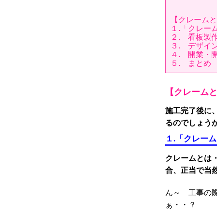
【クレームと
１.「クレー
２. 看板製
３. デザイ
４. 開業・
５. まとめ
【クレーム
施工完了後に
るのでしょう
１.「クレー
クレームとは
合、正当で当
ん～ 工事の
ぁ・・？