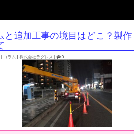
ムと追加工事の境目はどこ？製作
て
|
コラム
|
株式会社ラグレス
|
0