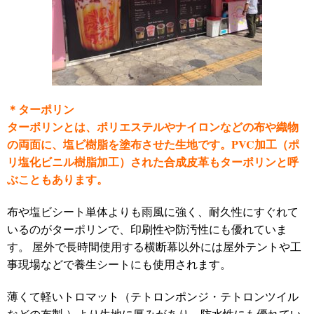
＊ターポリン
ターポリンとは、ポリエステルやナイロンなどの布や織物
の両面に、塩ビ樹脂を塗布させた生地です。
PVC
加工（ポ
リ塩化ビニル樹脂加工）された合成皮革もターポリンと呼
ぶこともあります。
布や塩ビシート単体よりも
雨風に強く、耐久性にすぐれて
いるのがターポリンで、
印刷性や防汚性にも優れていま
す。
屋外で長時間使用する
横断幕以外には屋外テントや
工
事現場などで養生シートにも使用されます。
薄くて軽いトロマット（
テトロンポンジ・テトロンツイル
などの布製
）より生地に厚みがあり、防水性にも優れてい