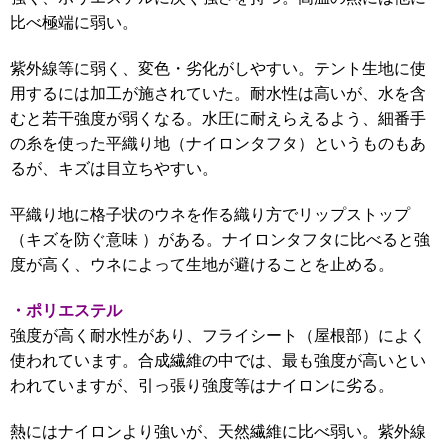
比べ極端に弱い。
紫外線等に弱く、変色・劣化がしやすい。テント生地に使
用するには加工が施されていた。
耐水性は高いが、水を含
むと若干強度が弱くなる。水圧に耐えらえるよう、細番手
の糸を使った平織り地（ナイロンタフタ）というものもあ
るが、キズは目立ちやすい。
平織り地に格子状のウネを作る織り方でリップストップ
（キズを防ぐ意味 ）がある。ナイロンタフタに比べると強
度が高く、ウネによって生地が
避けることを止める。
・ポリエステル
強度が高く耐水性があり、フライシート（屋根部）によく
使われています。
合成繊維の中では、最も強度が高いとい
われていますが、引っ張り強度等はナイロンに劣る。
熱にはナイロンより強いが、天然繊維に比べ弱い。紫外線