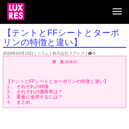
N
a
v
i
g
【テントとFFシートとターポ
a
t
リンの特徴と違い】
i
o
n
2020年03月23日
|
コラム
|
株式会社ラグレス
|
0
目 次
[
非表示
]
【テントとFFシートとターポリンの特徴と違い】
１. それぞれの特徴
２. それぞれの価格帯は？
３. 看板に使用するには？
４. まとめ