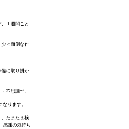
が、１週間ごと
。少々面倒な作
準備に取り掛か
・不思議^^。
になります。
く、たまたま検
、感謝の気持ち