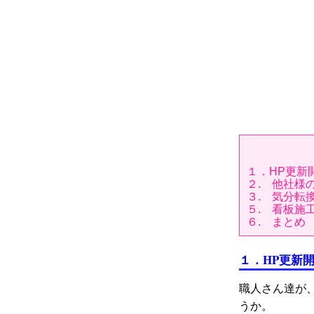
１．HP更新
２. 他社様
３. 気分転
５. 看板施
６. まとめ
１．HP更新
職人さん達が
うか。