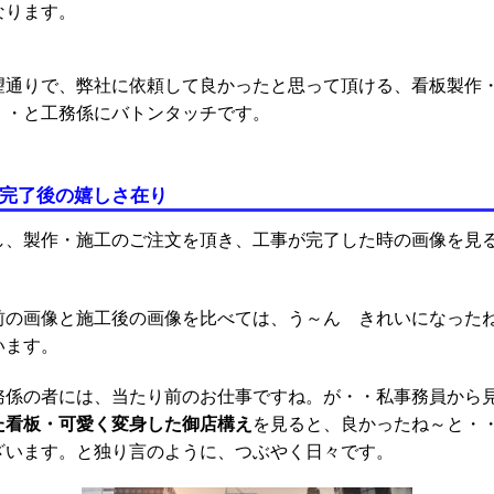
なります。
望通りで、弊社に依頼して良かったと思って頂ける、看板製作
・・と工務係にバトンタッチです。
工完了後の嬉しさ在り
し、製作・施工のご注文を頂き、工事が完了した時の画像を見
前の画像と施工後の画像を比べては、う～ん きれいになった
います。
務係の者には、当たり前のお仕事ですね。が・・私事務員から
た看板・可愛く変身した御店構え
を見ると、良かったね～と・
ざいます。と独り言のように、つぶやく日々です。