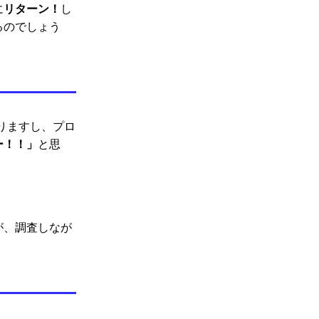
リターン！
に
し
るのでしょう
りますし、プロ
ー！！」
と思
が、調査しなが