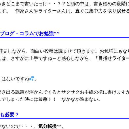
っきどこまで書いたっけ・・？？と頭の中は、書き始めの段階
ます。 作家さんやライターさんは、直ぐに集中力を取り戻せ
のブログ・コラムでお勉強^^
を拝見しながら、面白い投稿は読ませて頂きます。お勉強にもな
「目指せライタ
んは、さすがに上手ですね～と感心しながら、
くはないですね
。
湧き出る課題が浮かんでくるとサクサクお手紙の様に書けます
んでしまった時には最悪！！ なかなか進まない。
換も必要？
気分転換
いないので・・・、
^^。