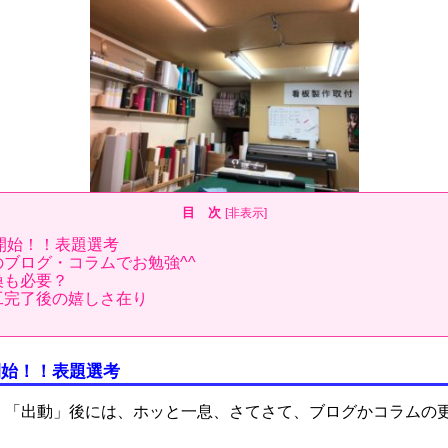
目 次
[
非表示
]
開始！！表題選考
のブログ・コラムでお勉強^^
換も必要？
工完了後の嬉しさ在り
開始！！表題選考
、「出動」後には、ホッと一息、さてさて、ブログかコラムの