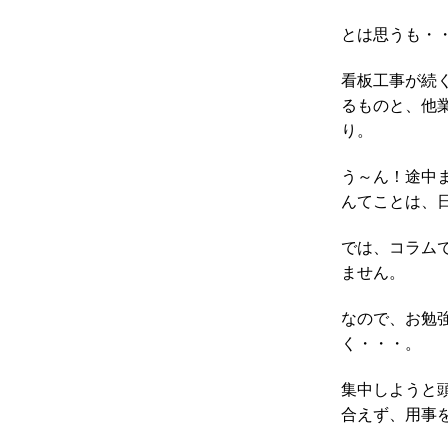
とは思うも・
看板工事が続
るものと、他
り。
う～ん！途中
んてことは、
では、コラム
ません。
なので、お勉
く・・・。
集中しようと
合えず、用事