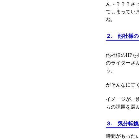
ん～？？？さ
てしまってい
ね。
２. 他社様
他社様のHP
のライターさ
う。
がそんなに甘
イメージが、
らの課題を選
３. 気分転
時間がもった