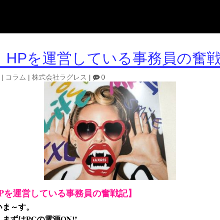
 HPを運営している事務員の奮
|
コラム
|
株式会社ラグレス
|
0
Pを運営している事務員の奮戦記】
いま～す。
まずはPCの電源ON!!