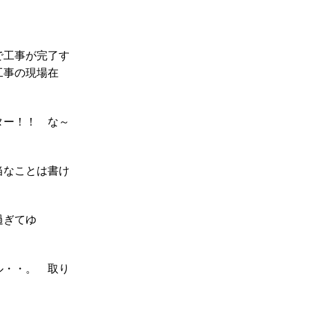
で工事が完了す
工事の現場在
ッター！！
な～
当なことは書け
過ぎてゆ
ルル・・。
取り