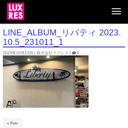
N
a
v
i
g
LINE_ALBUM_リバティ 2023.
a
t
10.5_231011_1
i
o
n
2023年10月12日
|
株式会社ラグレス
|
0
« Prev