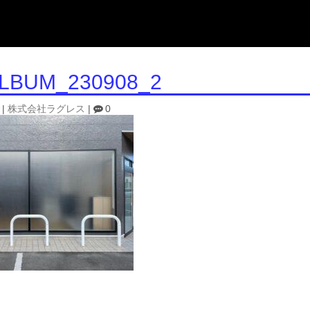
ALBUM_230908_2
|
株式会社ラグレス
|
0