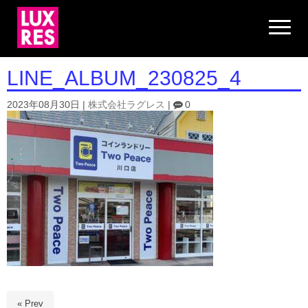
N
a
v
i
g
LINE_ALBUM_230825_4
a
t
i
2023年08月30日
|
株式会社ラグレス
|
0
o
n
« Prev