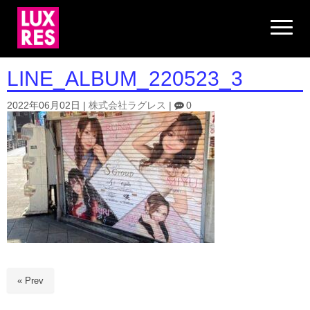
N
a
v
i
g
LINE_ALBUM_220523_3
a
t
i
2022年06月02日
|
株式会社ラグレス
|
0
o
n
« Prev