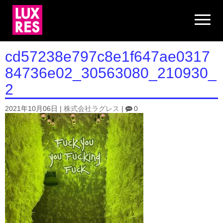
N
a
v
i
g
cd57238e797c8e1f647ae0317
a
t
84736e02_30563080_210930_
i
o
2
n
2021年10月06日
|
株式会社ラグレス
|
0