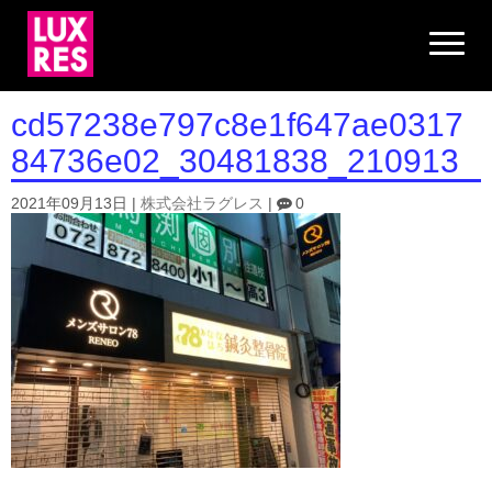
N
a
v
i
g
cd57238e797c8e1f647ae0317
a
t
84736e02_30481838_210913
i
o
n
2021年09月13日
|
株式会社ラグレス
|
0