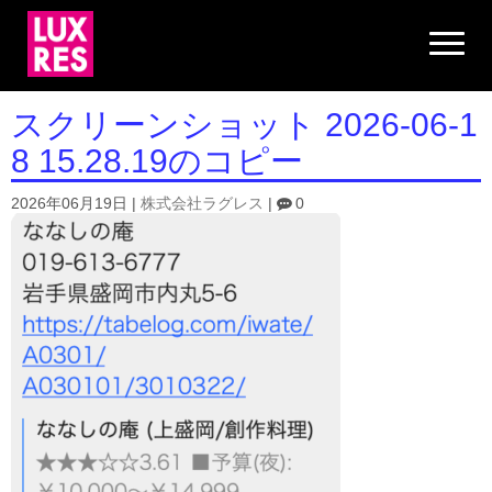
N
a
v
i
g
スクリーンショット 2026-06-1
a
t
8 15.28.19のコピー
i
o
n
2026年06月19日
|
株式会社ラグレス
|
0