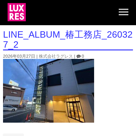
N
a
v
i
g
LINE_ALBUM_椿工務店_26032
a
t
7_2
i
o
n
2026年03月27日
|
株式会社ラグレス
|
0