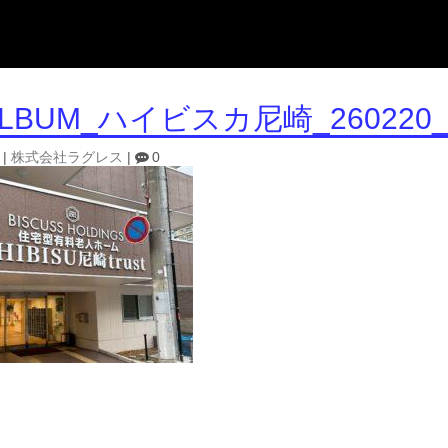
ALBUM_ハイビスカ尼崎_260220_
|
株式会社ラグレス
|
0