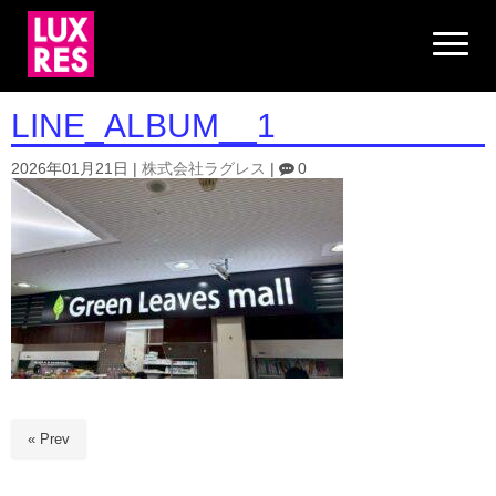
N
a
v
i
g
LINE_ALBUM__1
a
t
i
2026年01月21日
|
株式会社ラグレス
|
0
o
n
« Prev