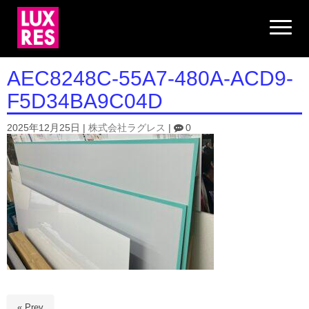
N
a
v
i
g
AEC8248C-55A7-480A-ACD9-
a
t
F5D34BA9C04D
i
o
n
2025年12月25日
|
株式会社ラグレス
|
0
« Prev