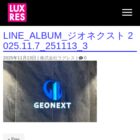
N
a
v
i
g
LINE_ALBUM_ジオネクスト 2
a
t
025.11.7_251113_3
i
o
n
2025年11月13日
|
株式会社ラグレス
|
0
« Prev