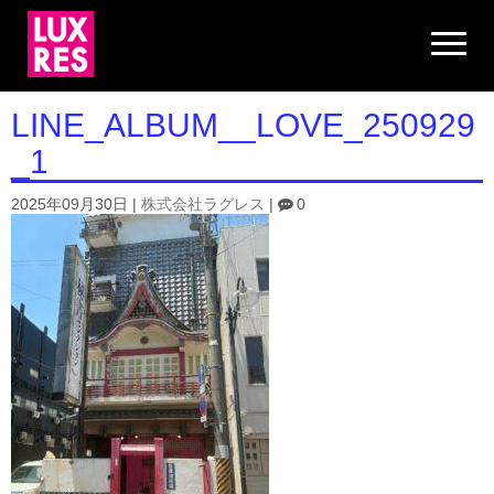
N
a
v
i
g
LINE_ALBUM__LOVE_250929
a
t
_1
i
o
n
2025年09月30日
|
株式会社ラグレス
|
0