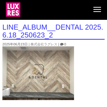
N
a
v
i
g
LINE_ALBUM__DENTAL 2025.
a
t
6.18_250623_2
i
o
n
2025年06月23日
|
株式会社ラグレス
|
0