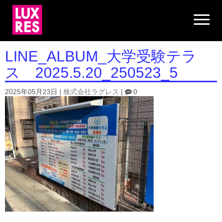
N
a
v
i
g
LINE_ALBUM_大学受験テラ
a
t
ス 2025.5.20_250523_5
i
o
n
2025年05月23日
|
株式会社ラグレス
|
0