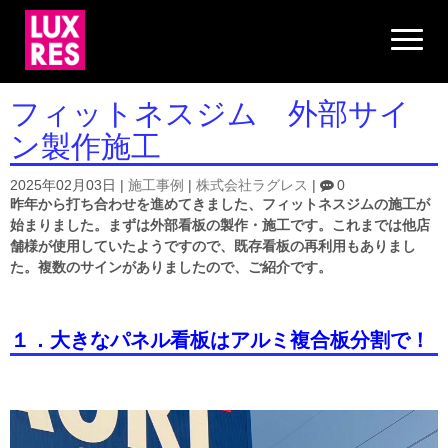
N
a
v
i
g
フィットネスジム 外部サイ
a
t
ン製作施工
i
o
n
2025年02月03日
|
施工事例
|
株式会社ラグレス
|
0
昨年から打ち合わせを進めてきました、フィットネスジムの施工が
始まりました。まずは外部看板の製作・施工です。これまでは他店
舗様が使用していたようですので、既存看板の再利用もありまし
た。複数のサインがありましたので、ご紹介です。
１．大きなパネル看板はアルミ複合板分割で！