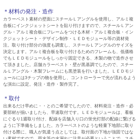
＊材料の発注・造作
カラーベスト素材の壁面にスチールＬアングルを使用し、アルミ複
合板にインクジェットシートを貼り付けますので、スチールＬアン
グル・アルミ複合板にフレームをつける木材・アルミ複合板・イン
クジェットシート・デザイン制作・ＬＥＤモジュール等の資材発
注。取り付け部分の強度も調査し、スチールＬアングルのサイズを
決定します。アルミ複合板を取り付けるためのフレームも、低価格
でもＬＥＤモジュールをしっかり固定できる、木製の物で造作させ
て頂きました。店舗カラーベスト・壁が黒基調でしたので、スチー
ルＬアングル・木製フレームにも黒塗装を行いました。ＬＥＤモジ
ュールには3チップの物を使用し、コントローラーで光が流れるよう
な演出に設定。発注・造作・製作完了。
＊取付
出来るだけ早めに・・とのご希望でしたので、材料発注・造作・必
要部材が揃いましたら、早速取付です。ＬＥＤモジュールは、看板
にぐるり1週取り付け、配線を店舗入り口の蛍光灯部の配線に繋げる
ように下準備をしました。カラーベストのような軽量下地部に取り
付ける際に、職人が気遣う点としては、取付面の下地が強固ではな
い素材ですので、雨水等の水漏れに注意が必要ということで、スチ