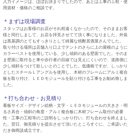
入力イメージは、ほぼお決まりでしたので、あとは工事の工程・使
用資材・価格のご相談です。
＊まずは現場調査
スタッフはお客様のお店がそれ程遠くなかったので、そのままお客
様と同行しまして、お店を拝見させてて頂く事になりました。外装
は黒基調のとてもすっきりとして綺麗な焼酎居酒屋さんでした。
取り付ける場所は店舗入り口上でテントのさらに上の屋根のように
カラーベストを使用している、少し傾斜のある壁面でした。そのま
ま壁面に取付ると車や歩行者の目線では見えにくいので、道路側に
少し傾斜をつけて欲しいとのことでした。低価格ですが、しっかり
としたスチールＬアングルを使用し、木材のフレームにアルミ複合
板を取り付け、ＬＥＤモジュールを貼り付ける工事をお勧め致しま
した。
＊打ち合わせ・お見積り
看板サイズ・デザイン絵柄・文字・ＬＥＤモジュールの大きさ・明
るさ具合・傾斜の角度・アルミ複合板に木材フレーム取付の必要
性・工事の工程等のご説明をしっかり行い、打ち合わせを終えまし
た。翌日、御見積りを提出させて頂いたところすぐに、ご承諾いた
だき御商談成立です。