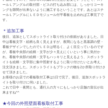
ールＬアングルの取付部・ビスの打ち込み部には、しっかりコーキ
ングを隙間が出来ないように施工するということです。あとはスチ
ールＬアングルにＬＥＤモジュール付平看板を止めれば工事完了で
す。
＊追加工事
後日、追加としてスポットライト取り付けの依頼がありました。日
中は看板文字・絵柄も良く見えますが、夜間になると黒基調の壁・
看板デザインでしたのでＬＥＤは明るく、よく目立っているのです
が、看板中央部の絵柄・文字が少々見えにくいという事に気付か
れ、看板中央部の絵柄・文字もハッキリと見えるよう、スポットラ
イトを絵柄・文字部に集中照射するように取り付けたいとお考え、
注文頂きました。スポットライトもブラックの物を2か所取り付けさ
せて頂きました。
お客様のお店での看板取付工事は1日で完了。後日、追加スポットラ
イトを取り付けに伺いました。
これで日中・夜間とも、通行人の方々にもしっかり店舗の宣伝が出
来ますね^^
★今回の外照壁面看板取付工事