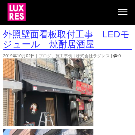
N
a
v
i
g
外照壁面看板取付工事 LEDモ
a
t
ジュール 焼酎居酒屋
i
o
n
2019年10月02日
|
ブログ
、
施工事例
|
株式会社ラグレス
|
0