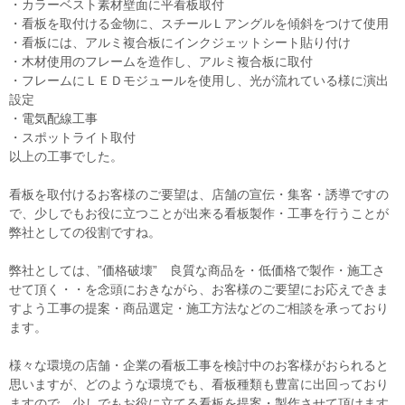
・カラーベスト素材壁面に平看板取付
・看板を取付ける金物に、スチールＬアングルを傾斜をつけて使用
・看板には、アルミ複合板にインクジェットシート貼り付け
・木材使用のフレームを造作し、アルミ複合板に取付
・フレームにＬＥＤモジュールを使用し、光が流れている様に演出
設定
・電気配線工事
・スポットライト取付
以上の工事でした。
看板を取付けるお客様のご要望は、店舗の宣伝・集客・誘導ですの
で、少しでもお役に立つことが出来る看板製作・工事を行うことが
弊社としての役割ですね。
弊社としては、”価格破壊” 良質な商品を・低価格で製作・施工さ
せて頂く・・を念頭におきながら、お客様のご要望にお応えできま
すよう工事の提案・商品選定・施工方法などのご相談を承っており
ます。
様々な環境の店舗・企業の看板工事を検討中のお客様がおられると
思いますが、どのような環境でも、看板種類も豊富に出回っており
ますので、少しでもお役に立てる看板を提案・製作させて頂けます