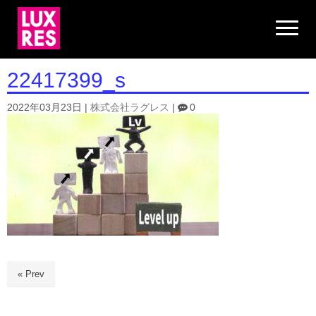
N
a
v
i
g
22417399_s
a
t
i
2022年03月23日
|
株式会社ラグレス
|
0
o
n
« Prev