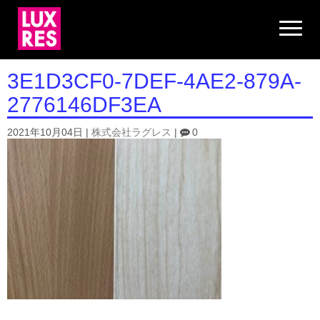
N
a
v
i
g
3E1D3CF0-7DEF-4AE2-879A-
a
t
2776146DF3EA
i
o
n
2021年10月04日
|
株式会社ラグレス
|
0