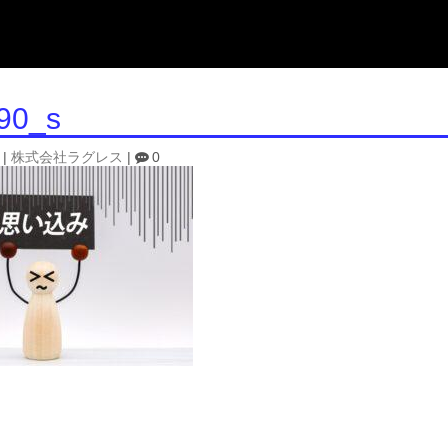
90_s
|
株式会社ラグレス
|
0