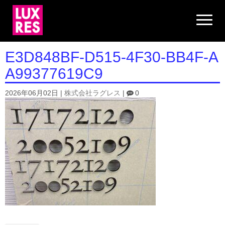
N
a
v
i
g
E3D848BF-D515-4F30-BB4F-A
a
t
A99377619C9
i
o
n
2026年06月02日
|
株式会社ラグレス
|
0