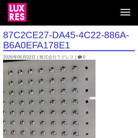
N
a
v
i
g
87C2CE27-DA45-4C22-886A-
a
t
B6A0EFA178E1
i
o
n
2026年06月02日
|
株式会社ラグレス
|
0