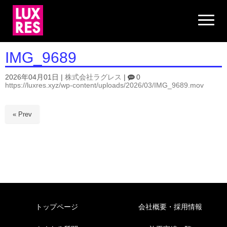
N
a
v
i
g
IMG_9689
a
t
i
2026年04月01日
|
株式会社ラグレス
|
0
o
https://luxres.xyz/wp-content/uploads/2026/03/IMG_9689.mov
n
« Prev
トップページ
会社概要・採用情報