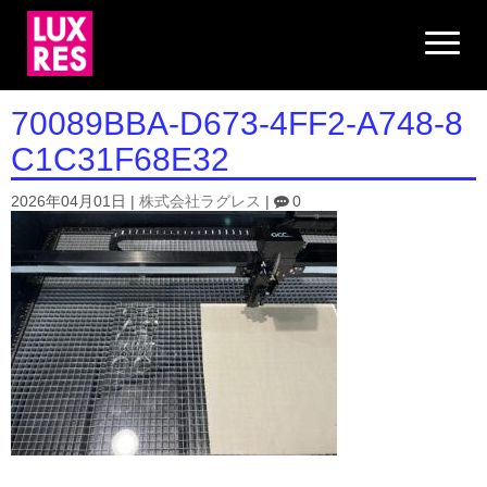
N
a
v
i
g
70089BBA-D673-4FF2-A748-8
a
t
C1C31F68E32
i
o
n
2026年04月01日
|
株式会社ラグレス
|
0