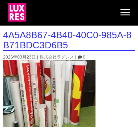
N
a
v
i
g
4A5A8B67-4B40-40C0-985A-8
a
t
B71BDC3D6B5
i
o
n
2026年03月23日
|
株式会社ラグレス
|
0