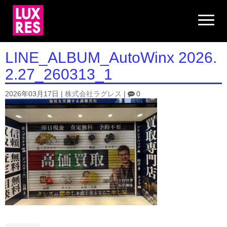
N
a
v
i
g
LINE_ALBUM_AutoWinx 2026.
a
t
2.27_260313_1
i
o
n
2026年03月17日
|
株式会社ラグレス
|
0