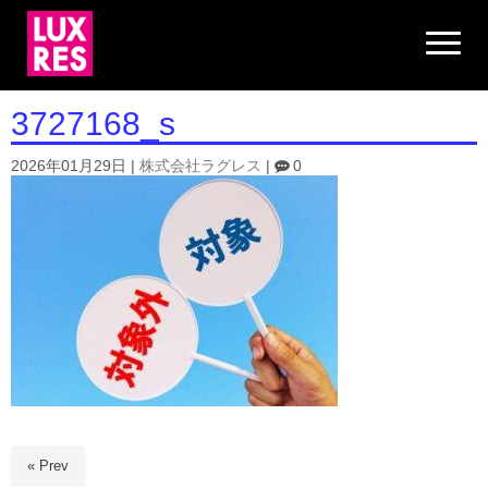
N
a
v
i
g
3727168_s
a
t
i
2026年01月29日
|
株式会社ラグレス
|
0
o
n
« Prev