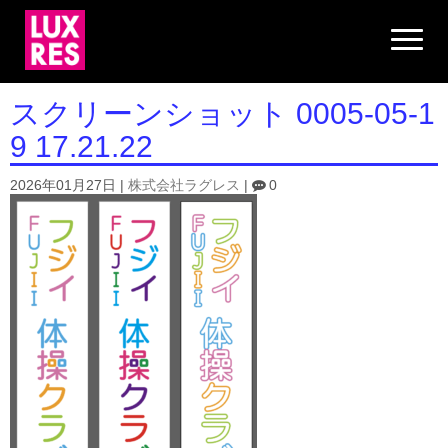
N
a
v
i
g
スクリーンショット 0005-05-1
a
t
9 17.21.22
i
o
n
2026年01月27日
|
株式会社ラグレス
|
0