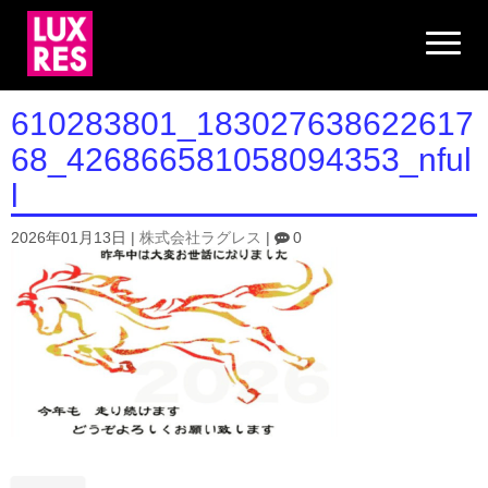
N
a
v
i
g
610283801_183027638622617
a
t
68_426866581058094353_nful
i
o
l
n
2026年01月13日
|
株式会社ラグレス
|
0