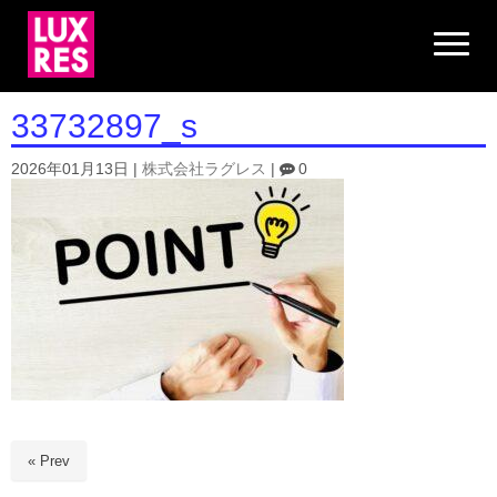
N
a
v
i
g
33732897_s
a
t
i
2026年01月13日
|
株式会社ラグレス
|
0
o
n
« Prev