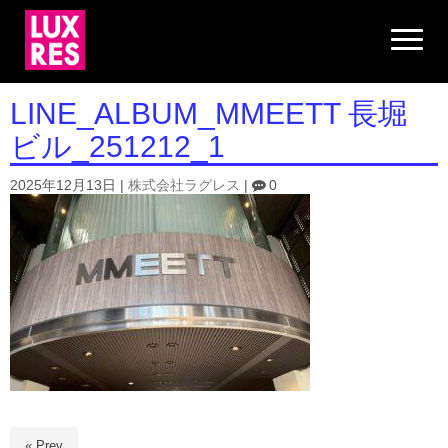
N
a
v
i
g
LINE_ALBUM_MMEETT 長堀
a
t
ビル_251212_1
i
o
n
2025年12月13日
|
株式会社ラグレス
|
0
« Prev