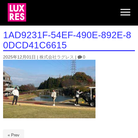
N
a
v
i
g
1AD9231F-54EF-490E-892E-8
a
t
0DCD41C6615
i
o
n
2025年12月01日
|
株式会社ラグレス
|
0
« Prev