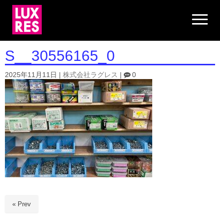
N
a
v
i
g
S__30556165_0
a
t
i
2025年11月11日
|
株式会社ラグレス
|
0
o
n
« Prev