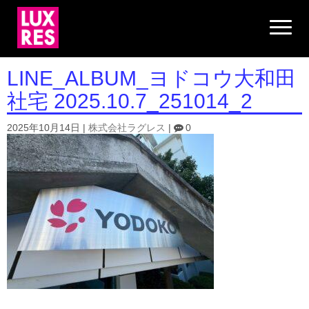
N
a
v
i
g
LINE_ALBUM_ヨドコウ大和田
a
t
社宅 2025.10.7_251014_2
i
o
n
2025年10月14日
|
株式会社ラグレス
|
0