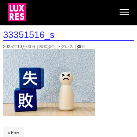
N
a
v
i
g
33351516_s
a
t
i
2025年10月03日
|
株式会社ラグレス
|
0
o
n
« Prev