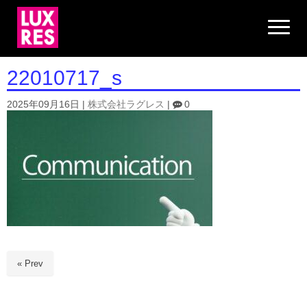
N
a
v
i
g
22010717_s
a
t
i
2025年09月16日
|
株式会社ラグレス
|
0
o
n
« Prev