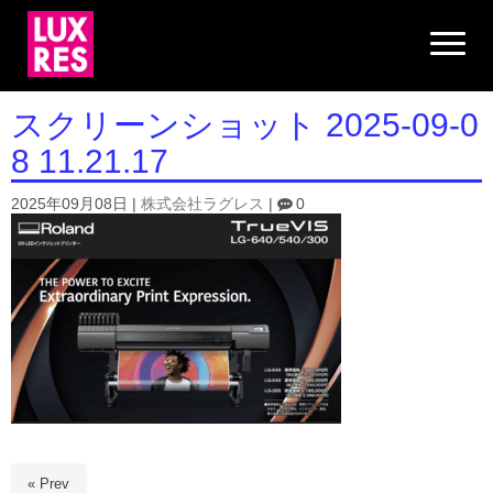
N
a
v
i
g
スクリーンショット 2025-09-0
a
t
8 11.21.17
i
o
n
2025年09月08日
|
株式会社ラグレス
|
0
« Prev