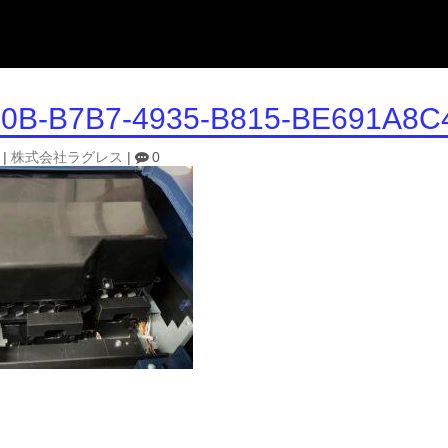
0B-B7B7-4935-B815-BE691A8C
|
株式会社ラグレス
|
0