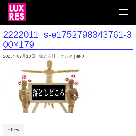
N
a
v
i
g
2222011_s-e1752798343761-3
a
t
00×179
i
o
n
2025年07月18日
|
株式会社ラグレス
|
0
« Prev