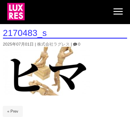
N
a
v
i
g
2170483_s
a
t
i
2025年07月01日
|
株式会社ラグレス
|
0
o
n
« Prev