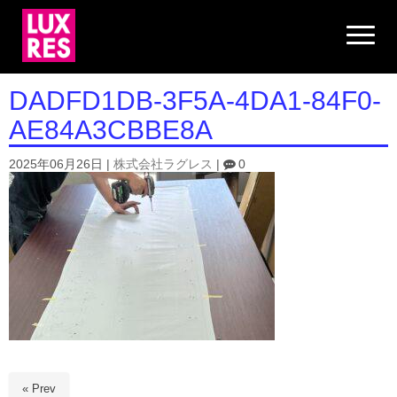
N
a
v
i
g
DADFD1DB-3F5A-4DA1-84F0-
a
t
AE84A3CBBE8A
i
o
n
2025年06月26日
|
株式会社ラグレス
|
0
« Prev