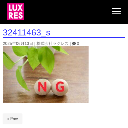
N
a
v
i
g
32411463_s
a
t
i
2025年06月13日
|
株式会社ラグレス
|
0
o
n
« Prev