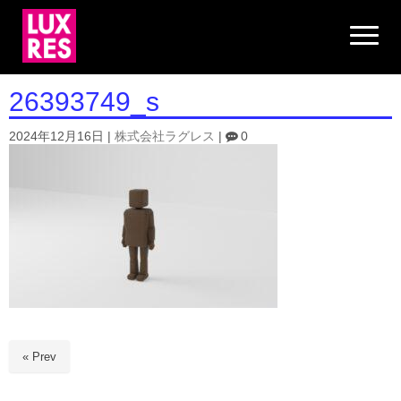
N
a
v
i
g
26393749_s
a
t
i
2024年12月16日
|
株式会社ラグレス
|
0
o
n
« Prev