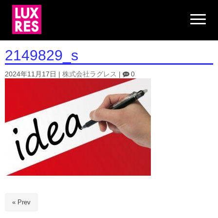
N
a
v
i
g
2149829_s
a
t
i
2024年11月17日
|
株式会社ラグレス
|
0
o
n
« Prev